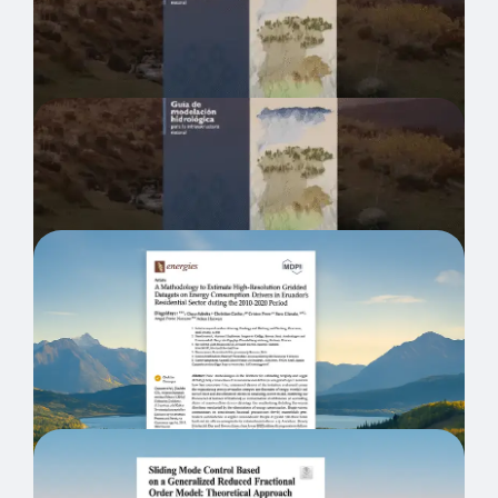
Natural Infrastructure
Guia de Modelación Hidrológica para la
Infraestructura Natural
A Methodology to Estimate High-
Resolution Gridded Datasets on Energy
Consumption Drivers in Ecuador’s
Residential Sector during the 2010–
2020 Period.
Sliding Mode Control Based on a
Generalized Reduced Fractional Order