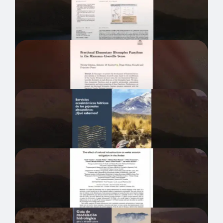
wetland in the central Andes
Fractional Multicomplex Polynomials
Servicios ecosistémicos hídricos de los
pajonales altoandinos: ¿Qué sabemos?
The effect of natural infrastructure on
water erosion mitigation in the Andes
Guide to Hydrologic Modeling of