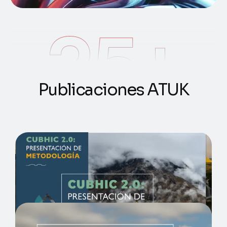
25
+
P
u
b
l
i
c
a
c
i
o
n
e
s
A
T
U
K
CUBHIC 2.0: Cuantificación de
Beneficios Hidrológicos de
Intervenciones en Cuencas
Localizing Hydrological Drought Early