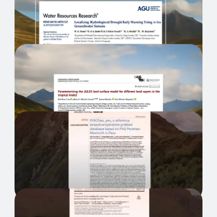
Warning Using In Situ Groundwater
Sensors
Parameterizing the JULES land surface
model for different land covers in the
tropical Andes
PISCOeo_pm, a reference
evapotranspiration gridded database
based on FAO Penman-Monteith in
Peru
Ecohydrology and ecosystem services
of a natural and an artificial bofedal