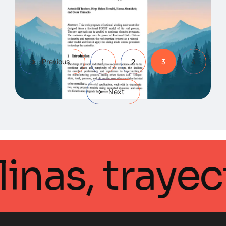
Model: Theoretical Approach
Previous
1
2
3
4
Next
ciplinas, tr