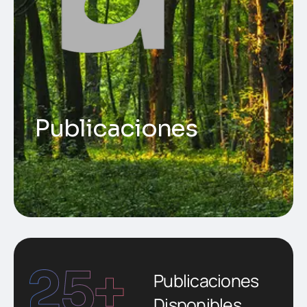
P
u
b
l
i
c
a
c
i
o
n
e
s
25
+
Publicaciones
Disponibles