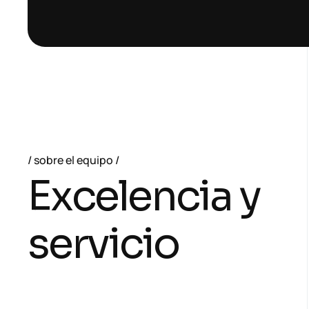
sobre el equipo
E
x
c
e
l
e
n
c
i
a
y
s
e
r
v
i
c
i
o