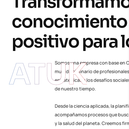
T
r
a
n
s
f
o
r
m
a
m
c
o
n
o
c
i
m
i
e
n
t
o
p
o
s
i
t
i
v
o
p
a
r
a
l
ATUK
Somos una empresa con base en C
multidisciplinario de profesional
estratégicas a los desafíos sociale
de nuestro tiempo.
Desde la ciencia aplicada, la planif
acompañamos procesos que buscan
y la salud del planeta. Creemos fir