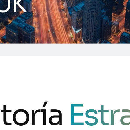
UK
toría
Estr