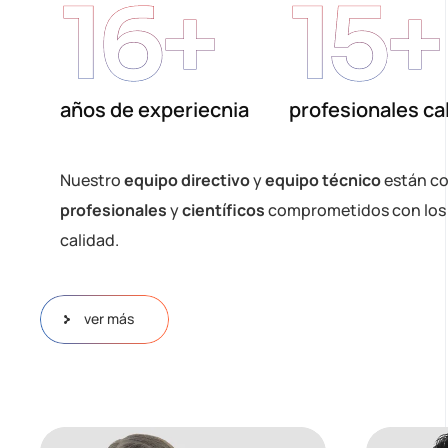
16
+
15
+
años de experiecnia
profesionales ca
Nuestro
equipo directivo
y
equipo técnico
están c
profesionales
y
científicos
comprometidos con los 
calidad.
ver más