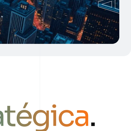
atégica
.