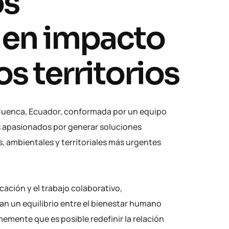
o
s
e
n
i
m
p
a
c
t
o
o
s
t
e
r
r
i
t
o
r
i
o
s
uenca, Ecuador, conformada por un equipo
es apasionados por generar soluciones
s, ambientales y territoriales más urgentes
icación y el trabajo colaborativo,
 un equilibrio entre el bienestar humano
memente que es posible redefinir la relación