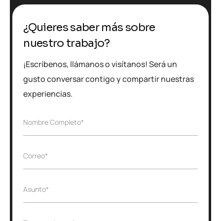
¿Quieres saber más sobre
nuestro trabajo?
¡Escríbenos, llámanos o visítanos! Será un
gusto conversar contigo y compartir nuestras
experiencias.
N
Nombre Completo*
o
m
b
E
Correo*
r
m
e
a
*
i
*
A
Asunto*
l
N
s
*
o
u
m
n