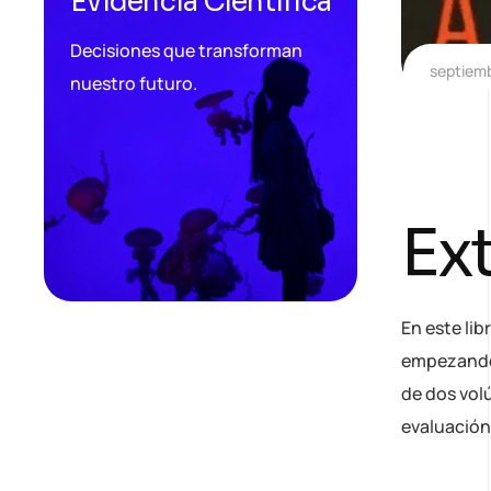
Evidencia Científica
Decisiones que transforman
septiemb
nuestro futuro.
Ext
En este lib
empezando 
de dos vol
evaluación 