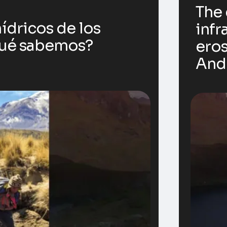
The 
ídricos de los
infr
Qué sabemos?
eros
And