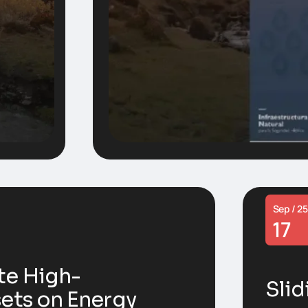
Sep / 25
17
te High-
Sli
ets on Energy