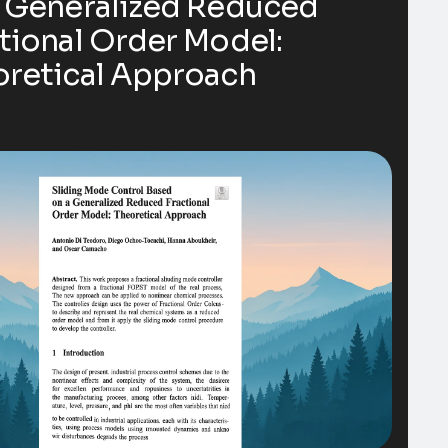
a Generalized Reduced
tional Order Model:
oretical Approach