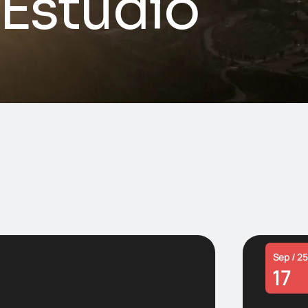
 Estudio
Sep / 25
17