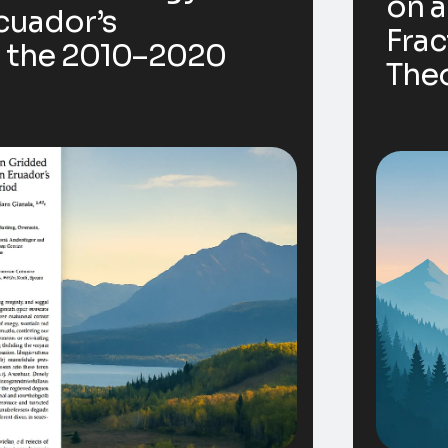
on 
cuador’s
Frac
g the 2010–2020
The