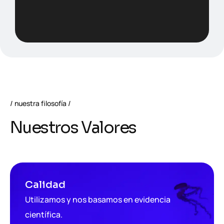
nuestra filosofía
N
u
e
s
t
r
o
s
V
a
l
o
r
e
s
Calidad
Utilizamos y nos basamos en evidencia
científica.