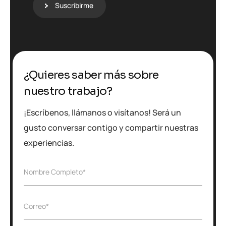
u
Suscribirme
g
c
o
i
ó
n
¿Quieres saber más sobre
nuestro trabajo?
¡Escríbenos, llámanos o visítanos! Será un
gusto conversar contigo y compartir nuestras
experiencias.
A
N
Nombre Completo*
s
o
u
m
n
b
t
E
Correo*
r
o
m
e
*
a