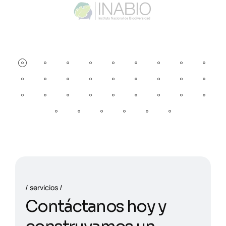
servicios
C
o
n
t
á
c
t
a
n
o
s
h
o
y
y