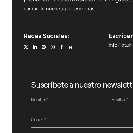
compartir nuestras experiencias.
Redes Sociales:
Escríbe
info@atuk
Suscríbete a nuestro newslett
N
Nombre*
Apellido*
o
Nombre
Apellidos
m
b
C
Correo*
r
o
e
r
*