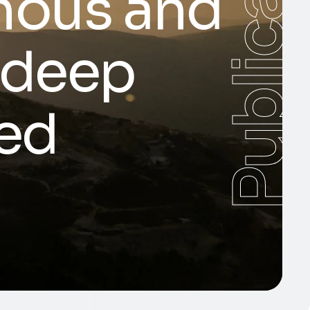
Publicación
nous and
 deep
sed