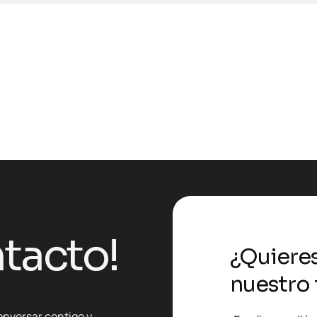
tacto!
¿Quiere
nuestro 
onversar contigo y