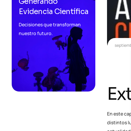
Generando
Evidencia Científica
Decisiones que transforman
nuestro futuro.
septiemb
Ext
En este cap
distintos 