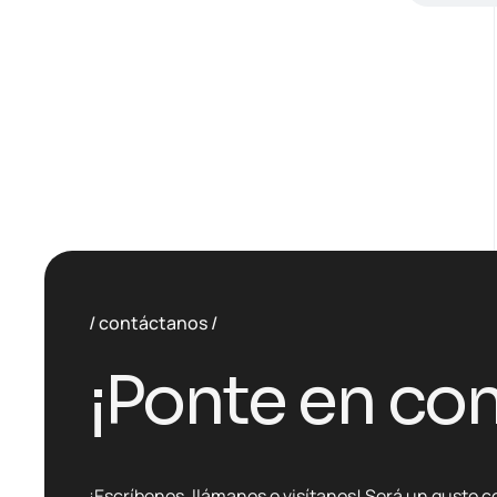
contáctanos
¡Ponte en con
¡Escríbenos, llámanos o visítanos! Será un gusto c