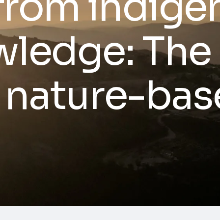
from indige
wledge: The
f nature-ba