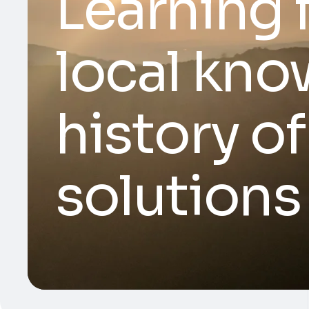
Learning 
local kno
history o
solutions