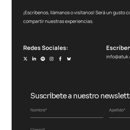
¡Escríbenos, llámanos o visítanos! Será un gusto c
compartir nuestras experiencias.
Redes Sociales:
Escríbe
info@atuk
Suscríbete a nuestro newslett
N
Nombre*
Apellido*
o
Nombre
Apellidos
m
b
C
Correo*