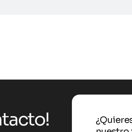
tacto!
¿Quiere
nuestro 