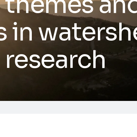
 themes and
s in waters
e research