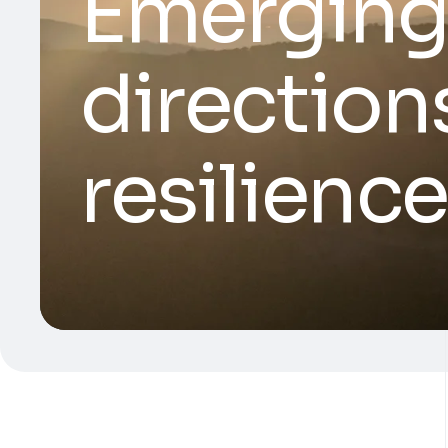
Emerging
direction
resilienc