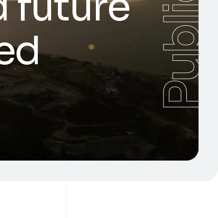
 future
hed