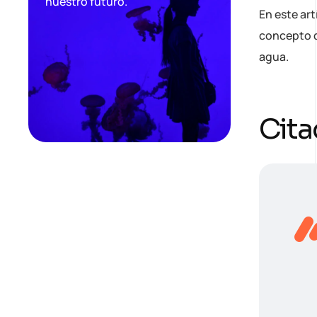
nuestro futuro.
En este art
concepto d
agua.
Cita