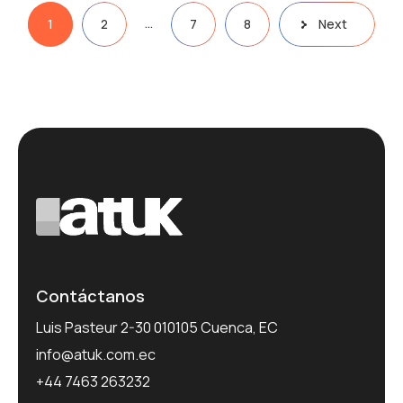
Posts
…
1
2
7
8
Next
pagination
Contáctanos
Luis Pasteur 2-30 010105 Cuenca, EC
info@atuk.com.ec
+44 7463 263232