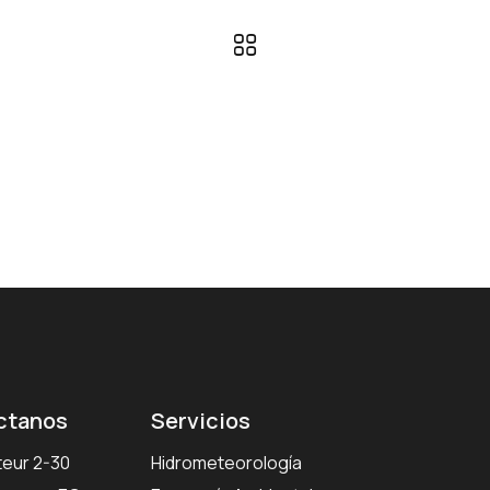
ctanos
Servicios
teur 2-30
Hidrometeorología