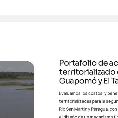
Portafolio de a
territorializado
Guapomó y El T
Evaluamos los costos, y benef
territorializadas para la seg
Río San Martin y Paragua, con
el diseño de un mecanismo fin