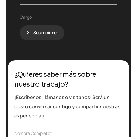
n
o
s
*
t
C
Cargo
i
a
t
r
u
Suscribirme
g
c
o
i
ó
n
¿Quieres saber más sobre
nuestro trabajo?
¡Escríbenos, llámanos o visítanos! Será un
gusto conversar contigo y compartir nuestras
experiencias.
N
Nombre Completo*