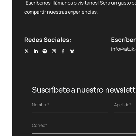
¡Escríbenos, llámanos o visítanos! Será un gusto c
compartir nuestras experiencias.
Redes Sociales:
Escríbe
info@atuk
Suscríbete a nuestro newslett
N
Nombre*
Apellido*
o
Nombre
Apellidos
m
b
C
Correo*
r
o
e