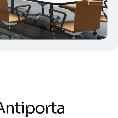
a
Antiporta