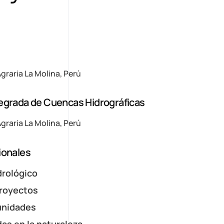
graria La Molina, Perú
egrada de Cuencas Hidrográficas
graria La Molina, Perú
ionales
drológico
proyectos
unidades
as en la naturaleza