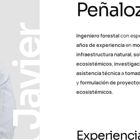
Peñalo
Javier
Ingeniero forestal
con espe
años de experiencia
en
mo
infraestructura natural
,
so
ecosistémicos
,
investigac
asistencia técnica
a
tomad
y
formulación de proyectos
ecosistémicos
.
Experienci