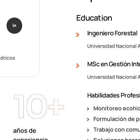
Education
Ingeniero Forestal
Universidad Nacional A
ídricos
MSc en Gestión Int
Universidad Nacional A
10+
Habilidades Profes
Monitoreo ecohi
Formulación de 
Trabajo con com
años de
experiencia
Soluciones basad