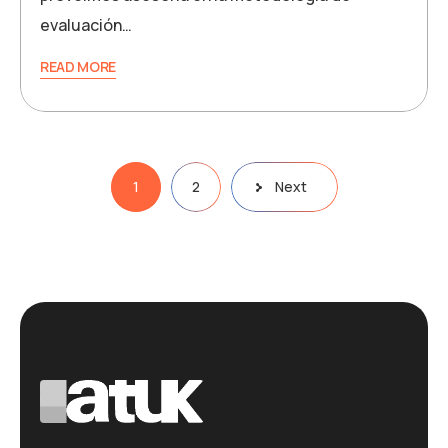
evaluación…
READ MORE
Posts
1
2
Next
pagination